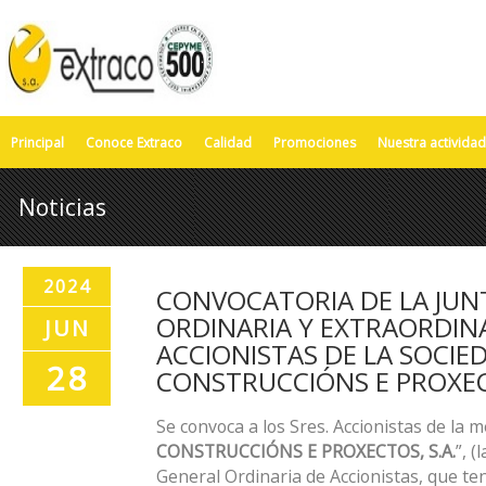
Principal
Conoce Extraco
Calidad
Promociones
Nuestra actividad
Noticias
2024
CONVOCATORIA DE LA JUN
ORDINARIA Y EXTRAORDIN
JUN
ACCIONISTAS DE LA SOCIE
28
CONSTRUCCIÓNS E PROXECT
Se convoca a los Sres. Accionistas de la m
CONSTRUCCIÓNS E PROXECTOS, S.A.
”, (l
General Ordinaria de Accionistas, que te