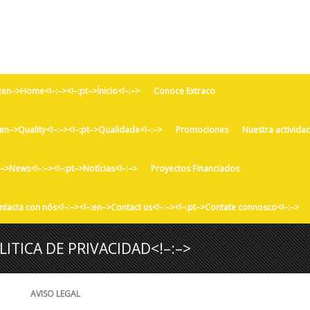
!–:en–>Home<!–:–><!–:pt–>Ínicio<!–:–>
Conoce Extraco
:en–>Quality<!–:–><!–:pt–>Qualidade<!–:–>
Promociones
Nuestra activida
n–>News<!–:–><!–:pt–>Notícias<!–:–>
Proyectos Financiados
ntacta con nós<!–:–><!–:en–>Contact us<!–:–><!–:pt–>Contate connosco<!–:–>
LITICA DE PRIVACIDAD<!–:–>
AVISO LEGAL