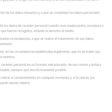
icación de los datos inexactos y a que se completen los datos personales
n de los datos de carácter personal cuando sean inadecuados, excesivos o
 que fueron recogidos, incluido el derecho al olvido.
adas circunstancias, a que se realice el tratamiento de sus datos
atamiento.
itar, en las circunstancias establecidas legalmente, que no se traten sus
los mismos.
de carácter personal en un formato estructurado, de uso común y lectura
onsable, siempre que sea técnicamente posible.
 retirar el consentimiento en cualquier momento y, sí lo retiras, los
nuarán siendo válidos