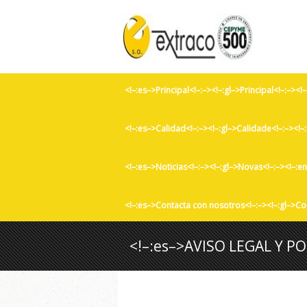
<!–:es–>Principal<!–:–><!–:gl–>Principal<!–:–><
<!–:es–>Calidad<!–:–><!–:gl–>Calidade<!–:–><!–
<!–:es–>Noticias<!–:–><!–:gl–>Novas<!–:–><!–:e
<!–:es–>Contacta con nosotros<!–:–><!–:gl–>Co
<!–:es–>AVISO LEGAL Y PO