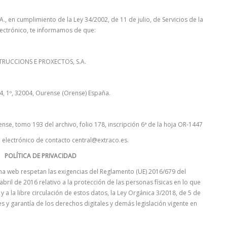
n cumplimiento de la Ley 34/2002, de 11 de julio, de Servicios de la
ectrónico, te informamos de que:
STRUCCIONS E PROXECTOS, S.A.
4, 1º, 32004, Ourense (Orense) España.
rense, tomo 193 del archivo, folio 178, inscripción 6ª de la hoja OR-1447
o electrónico de contacto central@extraco.es.
POLÍTICA DE PRIVACIDAD
na web respetan las exigencias del Reglamento (UE) 2016/679 del
ril de 2016 relativo a la protección de las personas físicas en lo que
 a la libre circulación de estos datos, la Ley Orgánica 3/2018, de 5 de
 y garantía de los derechos digitales y demás legislación vigente en