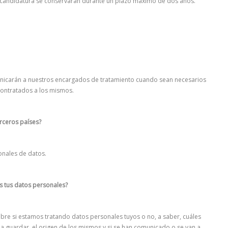
ocandidatura se conservarán durante un plazo máximo de dos años.
unicarán a nuestros encargados de tratamiento cuando sean necesarios
 contratados a los mismos.
erceros países?
ionales de datos.
s tus datos personales?
bre si estamos tratando datos personales tuyos o no, a saber, cuáles
a guardar, el origen de los mismos y si se han comunicado o se van a