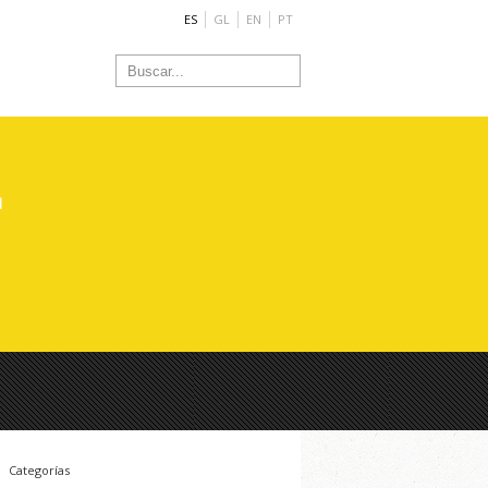
ES
GL
EN
PT
d
Categorías