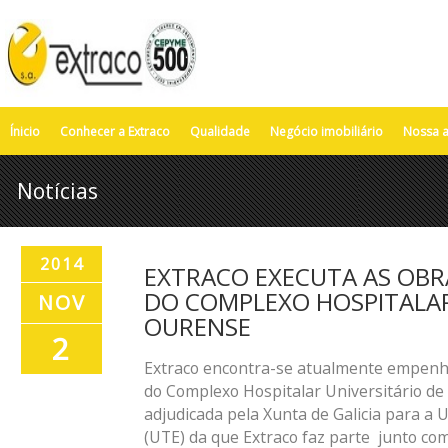
Ínicio
Conhecer a Extraco
Qualidade
Negócio imobiliário
Nossa a
Notícias
2014
EXTRACO EXECUTA AS OBR
DO COMPLEXO HOSPITALAR
NOV
OURENSE
2
Extraco encontra-se atualmente empenh
do Complexo Hospitalar Universitário d
adjudicada pela Xunta de Galicia para a
(UTE) da que Extraco faz parte junto com