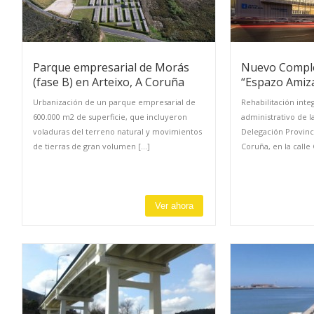
Parque empresarial de Morás
Nuevo Comple
(fase B) en Arteixo, A Coruña
“Espazo Amiz
Urbanización de un parque empresarial de
Rehabilitación integ
600.000 m2 de superficie, que incluyeron
administrativo de l
voladuras del terreno natural y movimientos
Delegación Provinc
de tierras de gran volumen [...]
Coruña, en la calle 
Ver ahora