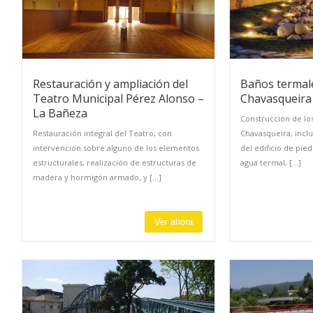
Restauración y ampliación del
Baños termal
Teatro Municipal Pérez Alonso –
Chavasqueira
La Bañeza
Construcción de lo
Restauración integral del Teatro, con
Chavasqueira, inclu
intervención sobre alguno de los elementos
del edificio de pie
estructurales, realización de estructuras de
agua termal, [...]
madera y hormigón armado, y [...]
Ver ahora