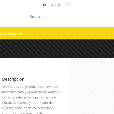
ES
GL
EN
PT
ta con nosotros
Descripción
Actividades de gestión de conservación,
mantenimiento y ayuda a la vialidad en
varias carreteras de la provincia de A
Coruña. Desbroce y reperfilado de
cunetas, trabajos de conservación y
sustitución de elementos de