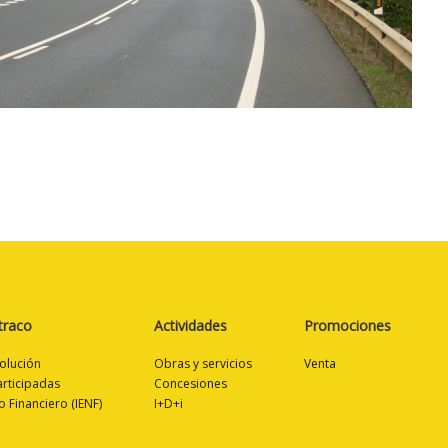
traco
Actividades
Promociones
volución
Obras y servicios
Venta
rticipadas
Concesiones
o Financiero (IENF)
I+D+i