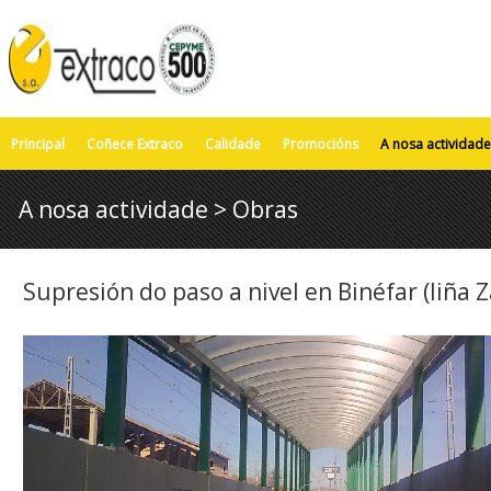
Principal
Coñece Extraco
Calidade
Promocións
A nosa actividade
A nosa actividade > Obras
Supresión do paso a nivel en Binéfar (liña