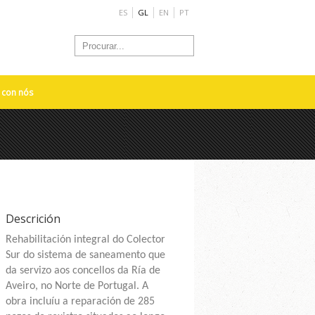
ES
GL
EN
PT
 con nós
Descrición
Rehabilitación integral do Colector
Sur do sistema de saneamento que
da servizo aos concellos da Ría de
Aveiro, no Norte de Portugal. A
obra incluíu a reparación de 285