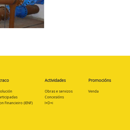
traco
Actividades
Promocións
volución
Obras e servizos
Venda
rticipadas
Concesións
on Financieiro (IENF)
I+D+i