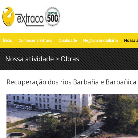
Ínicio
Conhecer a Extraco
Qualidade
Negócio imobiliário
Nossa a
Nossa atividade > Obras
Recuperação dos rios Barbaña e Barbañica