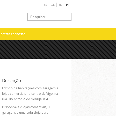
ES
GL
EN
PT
Contate connosco
Descrição
Edifício de habitações com garagem e
lojas comerciais no centro de Vigo, na
rua Elio Antonio de Nebrija, nº4.
Disponíveis 2 lojas comerciais, 3
garagens e uma sobreloja para