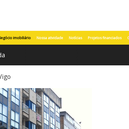
egócio imobiliário
Nossa atividade
Notícias
Projetos financiados
da
Vigo